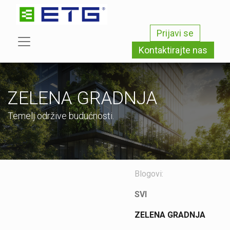
Prijavi se
Kontaktirajte nas
ZELENA GRADNJA
Temelj održive budućnosti.
Blogovi:
SVI
ZELENA GRADNJA