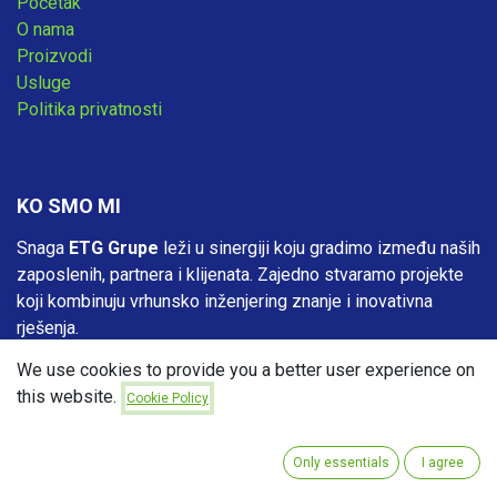
Početak
O nama
Proizvodi
Usluge
Politika privatnosti
KO SMO MI
Snaga
ETG Grupe
leži u sinergiji koju gradimo između naših
zaposlenih, partnera i klijenata. Zajedno stvaramo projekte
koji kombinuju vrhunsko inženjering znanje i inovativna
rješenja.
We use cookies to provide you a better user experience on
Naši zaposleni su srce naše kompanije – stručnjaci
this website.
posvećeni stvaranju održivih, funkcionalnih i dugotrajnih
Cookie Policy
rješenja. Kroz blisku saradnju sa našim partnerima i
klijentima, pružamo podršku na svakom koraku, od planiranja
Only essentials
I agree
do realizacije, osiguravajući da svaki projekat donosi