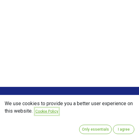
We use cookies to provide you a better user experience on
KORISNI LINKOVI
this website.
Cookie Policy
Početak
O nama
Only essentials
I agree
Proizvodi