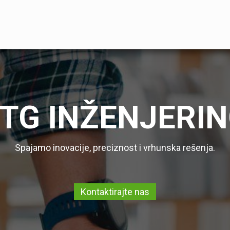
DE
SERVIS
KONSALTING
REFERENCE
KATALOZI
B
TG INŽENJERI
Spajamo inovacije, preciznost i vrhunska rešenja.
Kontaktirajte nas