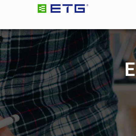
POČETNA
GRUPA
INŽENJERING
TRA
E