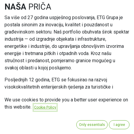
NAŠA
PRIČA
Sa više od 27 godina uspješnog poslovanja, ETG Grupa je
postala sinonim za inovaciju, kvalitet i pouzdanost u
građevinskom sektoru. Naš portfolio obuhvata širok spektar
industrija — od izgradnje objekata i infrastrukture,
energetike i industrije, do upravljanja obnovljivim izvorima
energije i tretmana pitkih i otpadnih voda. Kroz našu
stručnost i predanost, pomjeramo granice mogućeg u
svakoj oblasti u kojoj poslujemo.
Posljednjih 12 godina, ETG se fokusirao na razvoj
visokokvalitetnih enterijerskih rješenja za turističke i
stambeno-poslovne objekte, doprinoseći stvaranju prostora
We use cookies to provide you a better user experience on
koji kombinuju funkcionalnost, estetiku i održivost. Naša
this website.
Cookie Policy
misija je da svaki projekat koji realizujemo postane primjer
vrhunskog inženjeringa, inovacije i brige za životnu sredinu,
čime unapređujemo kvalitet života i poslovanja naših
Only essentials
I agree
klijenata.