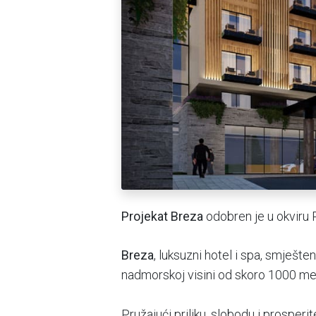
Projekat Breza
odobren je u okviru
Breza
, luksuzni hotel i spa, smješt
nadmorskoj visini od skoro 1000 met
Pružajući priliku, slobodu i prosperi