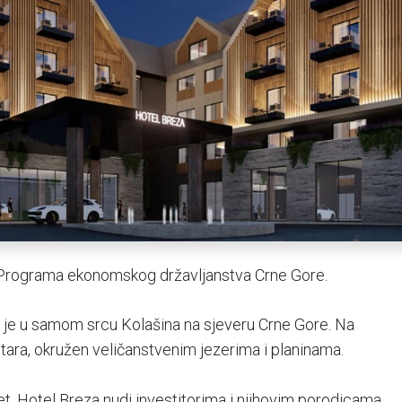
 Programa ekonomskog državljanstva Crne Gore.
en je u samom srcu Kolašina na sjeveru Crne Gore. Na
ara, okružen veličanstvenim jezerima i planinama.
tet, Hotel Breza nudi investitorima i njihovim porodicama