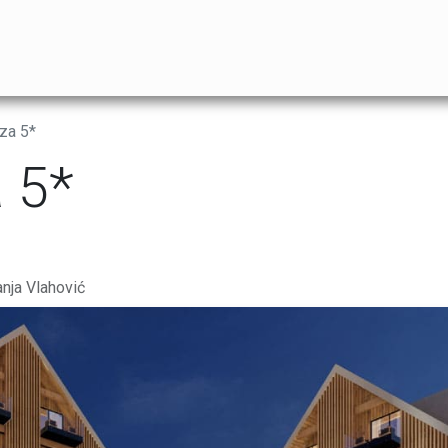
DE
SERVIS
KONSALTING
REFERENCE
KATALOZI
B
za 5*
 5*
nja Vlahović