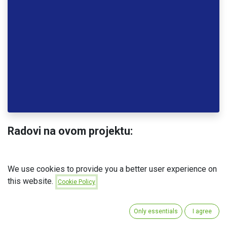
Radovi na ovom projektu:
✅Izvođenje instalacija klimatizacije i ventilacije
We use cookies to provide you a better user experience on
✅Izvođenje instalacija sprinkler sistema
this website.
Cookie Policy
✅Izvođenje instalacija vodovoda i kanalizacije
Only essentials
I agree
u
AKTIVNI PROJEKTI
#