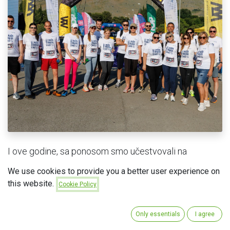
I ove godine, sa ponosom smo učestvovali na
Montenegro Business Run-u
, najvećem
We use cookies to provide you a better user experience on
korporativnom tim bildingu u zemlji, koji na jednom
this website.
Cookie Policy
mjestu okuplja zaposlene iz najrazličitijih sektora i
kompanija.
Only essentials
I agree