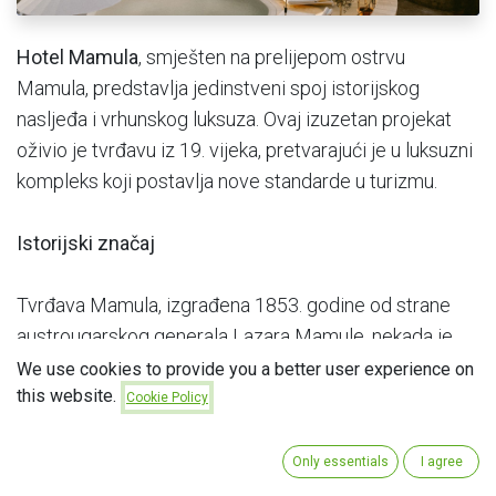
Hotel Mamula
, smješten na prelijepom ostrvu
Mamula, predstavlja jedinstveni spoj istorijskog
nasljeđa i vrhunskog luksuza. Ovaj izuzetan projekat
oživio je tvrđavu iz 19. vijeka, pretvarajući je u luksuzni
kompleks koji postavlja nove standarde u turizmu.
Istorijski značaj
Tvrđava Mamula, izgrađena 1853. godine od strane
austrougarskog generala Lazara Mamule, nekada je
bila vojni objekat smješten na ulazu u Bokokotorski
We use cookies to provide you a better user experience on
this website.
zaliv. Prepoznatljiva po svojoj kružnoj arhitekturi i
Cookie Policy
strateškom značaju, tvrđava je decenijama stajala kao
nijemi svjedok istorije.
Only essentials
I agree