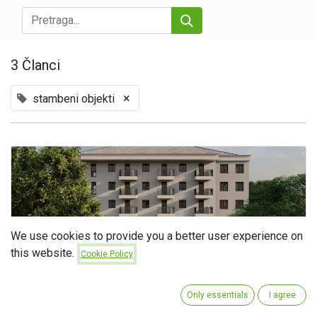
3 Članci
×
stambeni objekti
We use cookies to provide you a better user experience on
this website.
Cookie Policy
Tološi Home
Tražena, povezana lokacija u prirodnom okruženju. Tološi Home je
novi stambeni objekat u Tološima , koji kombinuje savremeni dizajn i
Only essentials
I agree
funkcionalnost, nudeći stanarima savršenu ravnotežu udobnosti i lu...